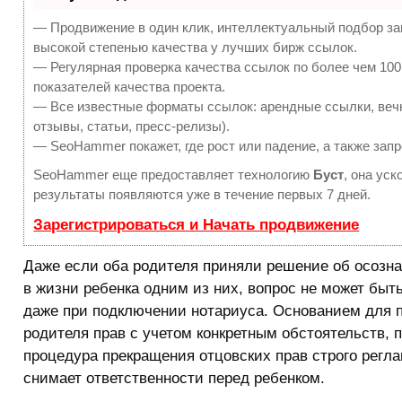
— Продвижение в один клик, интеллектуальный подбор за
высокой степенью качества у лучших бирж ссылок.
— Регулярная проверка качества ссылок по более чем 10
показателей качества проекта.
— Все известные форматы ссылок: арендные ссылки, вечн
отзывы, статьи, пресс-релизы).
— SeoHammer покажет, где рост или падение, а также запр
SeoHammer еще предоставляет технологию
Буст
, она ус
результаты появляются уже в течение первых 7 дней.
Зарегистрироваться и Начать продвижение
Даже если оба родителя приняли решение об осозн
в жизни ребенка одним из них, вопрос не может бы
даже при подключении нотариуса. Основанием для 
родителя прав с учетом конкретным обстоятельств, 
процедура прекращения отцовских прав строго регл
снимает ответственности перед ребенком.