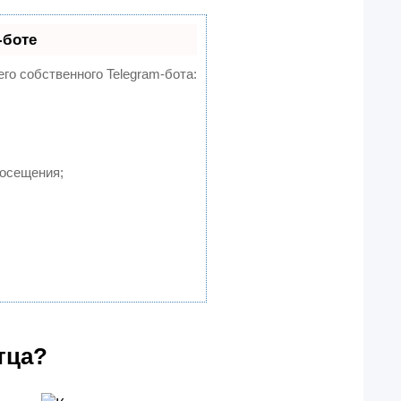
-боте
его собственного Telegram-бота:
посещения;
тца?