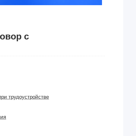
овор с
при трудоустройстве
ния