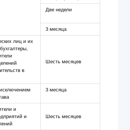
Две недели
3 месяца
ских лиц и их
 бухгалтеры,
ители
Шесть месяцев
делений
ительств в
 исключением
3 месяца
тава
ители и
едприятий и
Шесть месяцев
лений