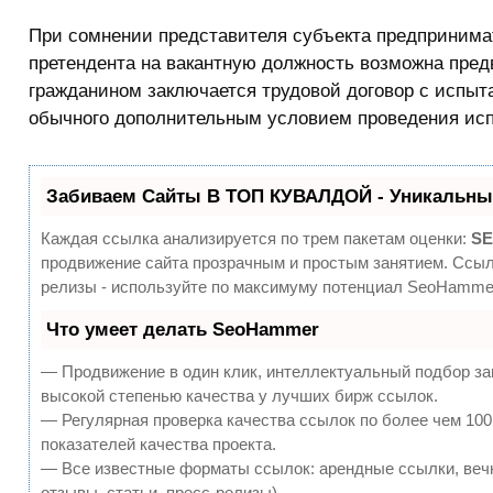
При сомнении представителя субъекта предпринима
претендента на вакантную должность возможна пред
гражданином заключается трудовой договор с испы
обычного дополнительным условием проведения испы
Забиваем Сайты В ТОП КУВАЛДОЙ - Уникальны
Каждая ссылка анализируется по трем пакетам оценки:
SE
продвижение сайта прозрачным и простым занятием. Ссылк
релизы - используйте по максимуму потенциал SeoHammer
Что умеет делать SeoHammer
— Продвижение в один клик, интеллектуальный подбор за
высокой степенью качества у лучших бирж ссылок.
— Регулярная проверка качества ссылок по более чем 10
показателей качества проекта.
— Все известные форматы ссылок: арендные ссылки, вечн
отзывы, статьи, пресс-релизы).